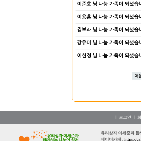
이준호 님 나눔 가족이 되셨습
이용훈 님 나눔 가족이 되셨습
김보라 님 나눔 가족이 되셨습
강유미 님 나눔 가족이 되셨습
이현정 님 나눔 가족이 되셨습
처
로그인
|
|
유리상자 이세준과 함께하는
네이버카페
:
https://c