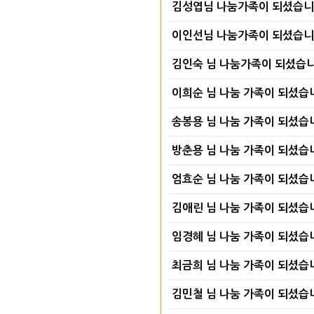
김성엽님 나눔가족이 되셨습니
이인선님 나눔가족이 되셨습니
김인숙 님 나눔가족이 되셨습
이희순 님 나눔 가족이 되셨습
송봉용 님 나눔 가족이 되셨습
방춘용 님 나눔 가족이 되셨습
엄효순 님 나눔 가족이 되셨습
김애린 님 나눔 가족이 되셨습
임경혜 님 나눔 가족이 되셨습
최금희 님 나눔 가족이 되셨습
김민철 님 나눔 가족이 되셨습