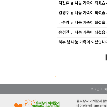
허진휴 님 나눔 가족이 되셨습
김경주 님 나눔 가족이 되셨습
나수영 님 나눔 가족이 되셨습
송경진 님 나눔 가족이 되셨습
하누 님 나눔 가족이 되셨습니
로그인
|
|
유리상자 이세준과 함께하는
네이버카페
:
https://c