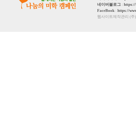
네이버블로그
:
https:
FaceBook
:
https://w
웹사이트제작관리 (주