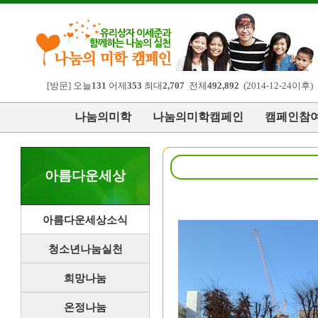
[방문] 오늘
131
어제
353
최대
2,707
전체
492,892
(2014-12-24이후)
나눔의미학
나눔의미학캠페인
캠페인참
아름다운세상
아름다운세상소식
청소년나눔실천
희망나눔
온정나눔