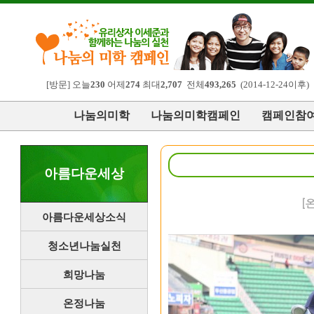
[방문] 오늘
230
어제
274
최대
2,707
전체
493,265
(2014-12-24이후)
나눔의미학
나눔의미학캠페인
캠페인참
아름다운세상
[
아름다운세상소식
청소년나눔실천
희망나눔
온정나눔