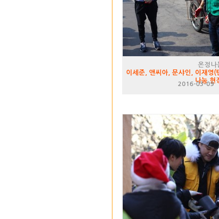
온정나
이세준, 앤씨아, 문샤인, 이재영
나눔 현
2016-03-09