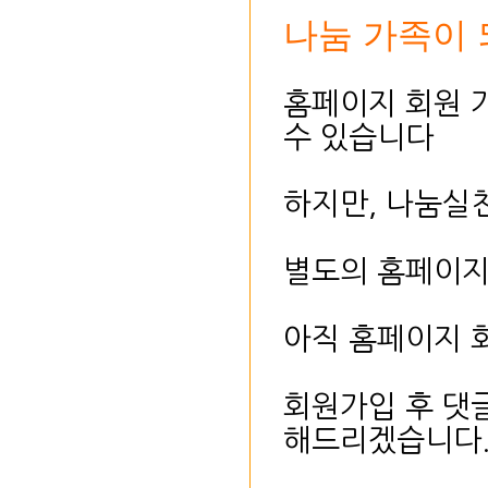
​나눔 가족이
​홈페이지 회원
수 있습니다
하지만, 나눔실
별도의 홈페이지
아직 홈페이지 
회원가입 후 댓
해드리겠습니다