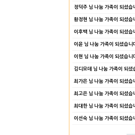
정덕주 님 나눔 가족이 되셨습
황정현 님 나눔 가족이 되셨습
이후백 님 나눔 가족이 되셨습
이윤 님 나눔 가족이 되셨습니
이현 님 나눔 가족이 되셨습니
김디모데 님 나눔 가족이 되셨
최가은 님 나눔 가족이 되셨습
최고은 님 나눔 가족이 되셨습
최대한 님 나눔 가족이 되셨습
이선숙 님 나눔 가족이 되셨습