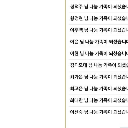
정덕주 님 나눔 가족이 되셨습
황정현 님 나눔 가족이 되셨습
이후백 님 나눔 가족이 되셨습
이윤 님 나눔 가족이 되셨습니
이현 님 나눔 가족이 되셨습니
김디모데 님 나눔 가족이 되셨
최가은 님 나눔 가족이 되셨습
최고은 님 나눔 가족이 되셨습
최대한 님 나눔 가족이 되셨습
이선숙 님 나눔 가족이 되셨습